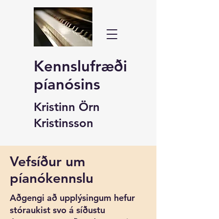
Kennslufræði
píanósins
Kristinn Örn
Kristinsson
Vefsíður um
píanókennslu
Aðgengi að upplýsingum hefur
stóraukist svo á síðustu