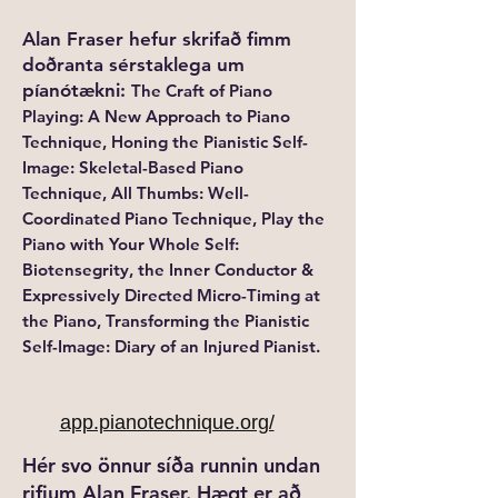
Alan Fraser hefur skrifað
fimm
doðranta sérstaklega um
píanótækni:
The Craft of Piano
Playing: A New Approach to Piano
Technique,
Honing the Pianistic Self-
Image: Skeletal-Based Piano
Technique,
All Thumbs: Well-
Coordinated Piano Technique,
Play the
Piano with Your Whole Self:
Biotensegrity, the Inner Conductor &
Expressively Directed Micro-Timing at
the Piano,
Transforming the Pianistic
Self-Image: Diary of an Injured Pianist.
app.pianotechnique.org/
Hér svo önnur síða runnin undan
rifjum Alan Fraser. Hægt er að