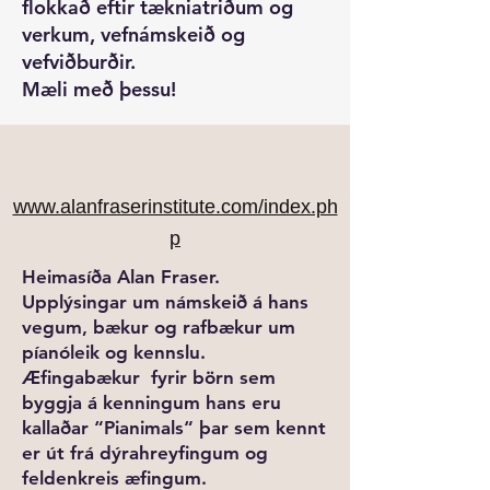
flokkað eftir tækniatriðum og
verkum, vefnámskeið og
vefviðburðir.
Mæli með þessu!
www.alanfraserinstitute.com/index.ph
p
Heimasíða Alan Fraser.
Upplýsingar um námskeið á hans
vegum, bækur og rafbækur um
píanóleik og kennslu.
Æfingabækur fyrir börn sem
byggja á kenningum hans eru
kallaðar “Pianimals“ þar sem kennt
er út frá dýrahreyfingum og
feldenkreis æfingum.