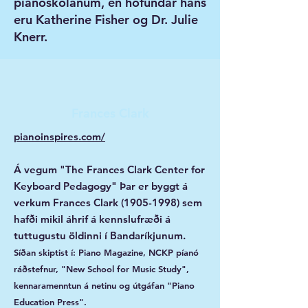
píanóskólanum, en höfundar hans
eru Katherine Fisher og Dr. Julie
Knerr.
Frances Clark
pianoinspires.com/
Á vegum "The Frances Clark Center for
Keyboard Pedagogy" Þar er byggt á
verkum Frances Clark
(1905-1998)
sem
hafði mikil áhrif á kennslufræði á
tuttugustu öldinni í Bandaríkjunum.
Síðan skiptist í: Piano Magazine, NCKP píanó
ráðstefnur, "New School for Music Study",
kennar
a
menntun á netinu og útgáfan "Piano
Education Press".