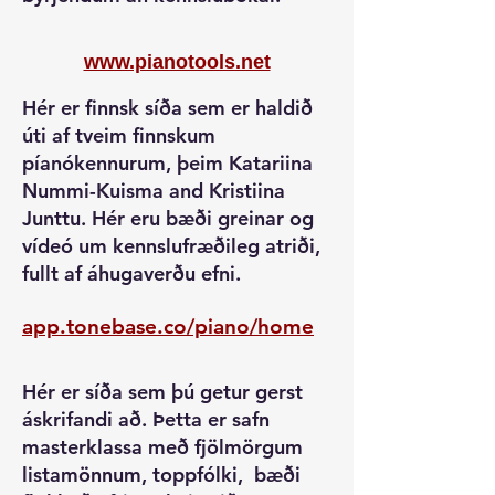
www.pianotools.net
Hér er finnsk síða sem er haldið
úti af tveim finnskum
píanókennurum, þeim Katariina
Nummi-Kuisma and Kristiina
Junttu. Hér eru bæði greinar og
vídeó um kennslufræðileg atriði,
fullt af áhugaverðu efni.
app.tonebase.co/piano/home
Hér er síða sem þú getur gerst
áskrifandi að. Þetta er safn
masterklassa með fjölmörgum
listamönnum, toppfólki, bæði