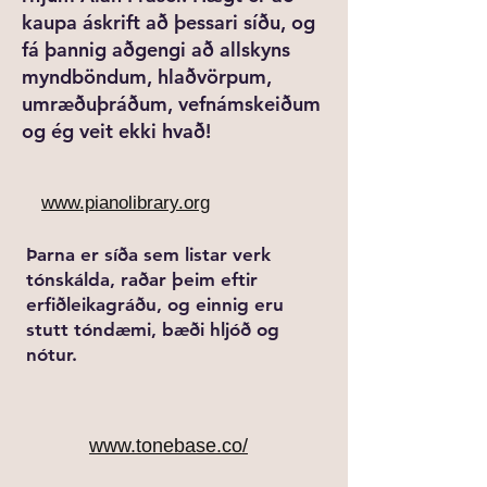
kaupa áskrift að þessari síðu, og
fá þannig aðgengi að allskyns
myndböndum, hlaðvörpum,
umræðuþráðum, vefnámskeiðum
og ég veit ekki hvað!
www.pianolibrary.org
Þarna er síða sem listar verk
tónskálda, raðar þeim eftir
erfiðleikagráðu, og einnig eru
stutt tóndæmi, bæði hljóð og
nótur.
www.tonebase.co/