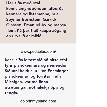
Hér síða með ótal
kennslumyndböndum afburða
kennara og listamanna, m.a.
Seymor Bernstein, Garrick
Olhsson, Emanuel Ax og marga
fleiri. Þú þarft að kaupa aðgang,
en úrvalið er mikið.
www.pedaplus.com/
Þessi síða leitast við að birta efni
fyrir píanókennara og nemendur.
Síðunni heldur úti Jon Ensminger,
píanókennari og forritari í efri
Michigan. Þar má finna
útsetningar, nótnaleikja öpp og
tengla.
colorinmypiano.com