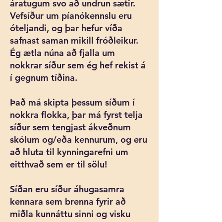
áratugum svo að undrun sætir.
Vefsíður um píanókennslu eru
óteljandi, og þar hefur víða
safnast saman mikill fróðleikur.
Ég ætla núna að fjalla um
nokkrar síður sem ég hef rekist á
í gegnum tíðina.
Það má skipta þessum síðum í
nokkra flokka, þar má fyrst telja
síður sem tengjast ákveðnum
skólum og/eða kennurum, og eru
að hluta til kynningarefni um
eitthvað sem er til sölu!
Síðan eru síður áhugasamra
kennara sem brenna fyrir að
miðla kunnáttu sinni og visku