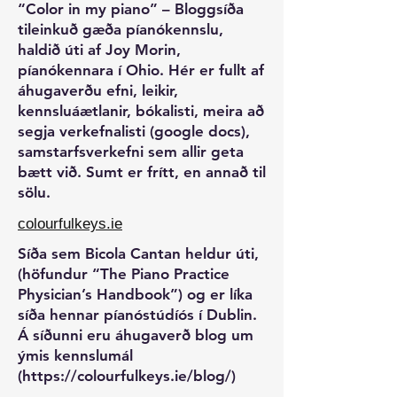
“Color in my piano” – Bloggsíða
tileinkuð gæða píanókennslu,
haldið úti af Joy Morin,
píanókennara í Ohio. Hér er fullt af
áhugaverðu efni, leikir,
kennsluáætlanir, bókalisti, meira að
segja verkefnalisti (google docs),
samstarfsverkefni sem allir geta
bætt við. Sumt er frítt, en annað til
sölu.
colourfulkeys.ie
Síða sem Bicola Cantan heldur úti,
(höfundur “The Piano Practice
Physician’s Handbook”) og er líka
síða hennar píanóstúdíós í Dublin.
Á síðunni eru áhugaverð blog um
ýmis kennslumál
(
https://colourfulkeys.ie/blog/
)