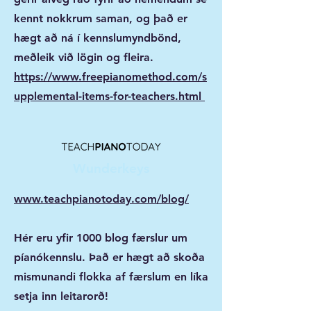
kennt nokkrum saman, og það er
hægt að ná í kennslumyndbönd,
meðleik við lögin og fleira.
https://www.freepianomethod.com/s
upplemental-items-for-teachers.html
Wunderkeys
www.teachpianotoday.com/blog/
Hér eru yfir 1000 blog færslur um
píanókennslu. Það er hægt að skoða
mismunandi flokka af færslum en líka
setja inn leitarorð!