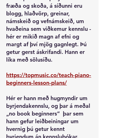
fræða og skoða, á síðunni eru
blogg, hlaðvörp, greinar,
námskeið og vefnámskeið, um
hvaðeina sem viðkemur kennslu -
hér er mikið magn af efni og
margt af því mjög gagnlegt. Þú
getur gerst áskrifandi. Hann er
líka með sölusíðu.
https://topmusic.co/teach-piano-
beginners-lesson-plans/
Hér er hann með hugmyndir um
byrjendakennslu, og þar á meðal
„no book beginners“ þar sem
hann gefur leiðbeiningar um
hvernig þú getur kennt
byrjendum án kennslubókar.