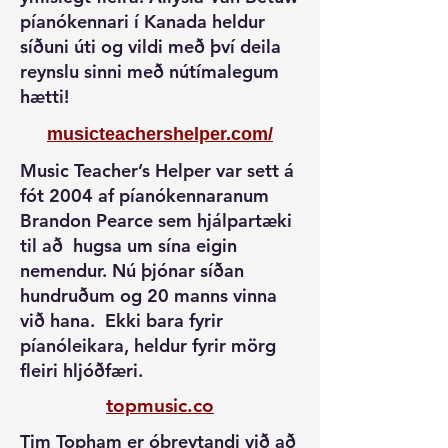
píanókennari í Kanada heldur
síðuni úti og vildi með því deila
reynslu sinni með nútímalegum
hætti!
musicteachershelper.com/
Music Teacher’s Helper var sett á
fót 2004 af píanókennaranum
Brandon Pearce sem hjálpartæki
til að hugsa um sína eigin
nemendur. Nú þjónar síðan
hundruðum og 20 manns vinna
við hana. Ekki bara fyrir
píanóleikara, heldur fyrir mörg
fleiri hljóðfæri.
topmusic.co
Tim Topham er óþreytandi við að