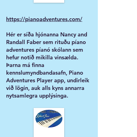
Piano Adventures
https://pianoadventures.com/
Hér er síða hjónanna Nancy and
Randall Faber sem rituðu píano
adventures píanó skólann sem
hefur notið mikilla vinsælda.
Þarna má finna
kennslumyndbandasafn, Piano
Adventures Player app, undirleik
við lögin, auk alls kyns annarra
nytsamlegra upplýsinga.