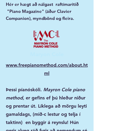
Hér er hægt að nálgast raftímaritið
"Piano Magazine" (áður Clavier
Companion), myndbönd og fleir
a.
Maryon Cole
www.freepianomethod.com/about.ht
ml
Þessi píanóskóli.
Mayron Cole piano
method,
er gefins ef þú hleður niður
og prentar út. Líklega að mörgu leyti
gamaldags, (mið-c lestur og telja í
taktinn) en byggir á reynslu! Hún
gerir alveg ráð fyrir að nemendum sé