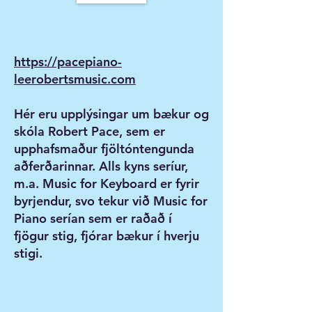
Robert Pace
https://pacepiano-
leerobertsmusic.com
Hér eru upplýsingar um bækur og
skóla Robert Pace, sem er
upphafsmaður fjöltóntengunda
aðferðarinnar. Alls kyns seríur,
m.a. Music for Keyboard er fyrir
byrjendur, svo tekur við Music for
Piano serían sem er raðað í
fjögur stig, fjórar bækur í hverju
stigi.