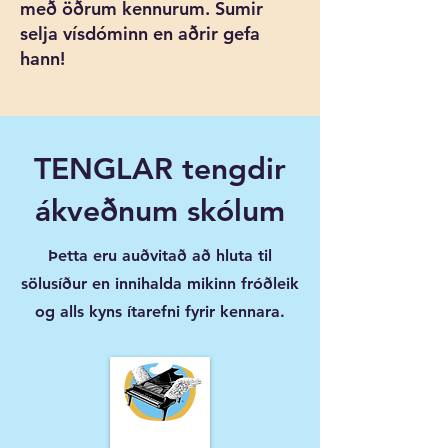
með öðrum kennurum. Sumir
selja vísdóminn en aðrir gefa
hann!
TENGLAR tengdir
ákveðnum skólum
Þetta eru auðvitað að hluta til
sölusíður en innihalda mikinn fróðleik
og alls kyns ítarefni fyrir kennara.