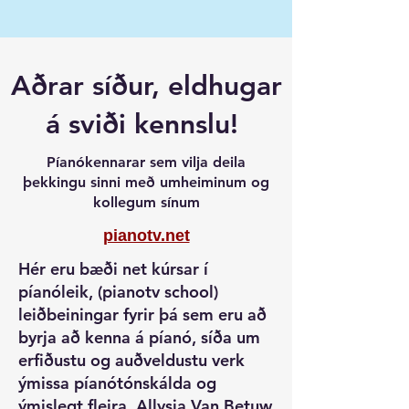
Aðrar síður, eldhugar
á sviði kennslu!
Píanókennarar sem vilja deila
þekkingu sinni með umheiminum og
kollegum sínum
pianotv.net
Hér eru bæði net kúrsar í
píanóleik, (pianotv school)
leiðbeiningar fyrir þá sem eru að
byrja að kenna á píanó, síða um
erfiðustu og auðveldustu verk
ýmissa píanótónskálda og
ýmislegt fleira. Allysia Van Betuw